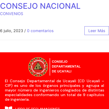
CONSEJO NACIONAL
CONVENIOS
6 julio, 2023
/
0 comentarios
Leer Más
El Consejo Departamental de Ucayali (CD Ucayali –
CIP) es uno de los órganos principales y agrupa al
mayor número de ingenieros colegiados de distintas
especialidades conformando un total de 9 capítulos
de ingeniería.