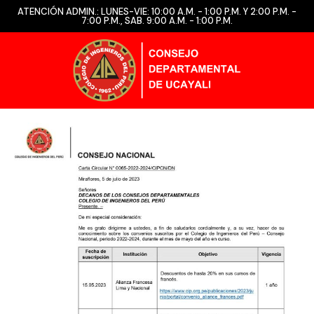
ATENCIÓN ADMIN.: LUNES-VIE: 10:00 A.M. - 1:00 P.M. Y 2:00 P.M. -
7:00 P.M., SAB. 9:00 A.M. - 1:00 P.M.