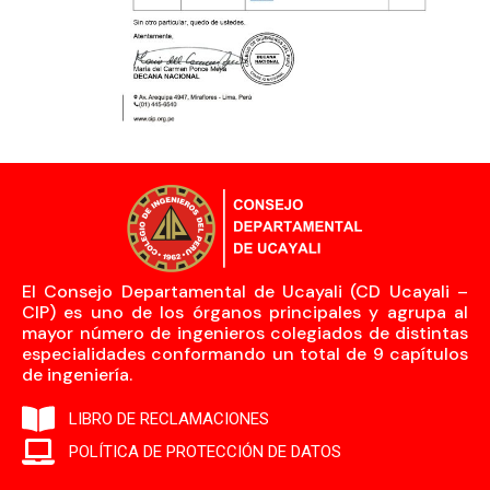
El Consejo Departamental de Ucayali (CD Ucayali –
CIP) es uno de los órganos principales y agrupa al
mayor número de ingenieros colegiados de distintas
especialidades conformando un total de 9 capítulos
de ingeniería.
LIBRO DE RECLAMACIONES
POLÍTICA DE PROTECCIÓN DE DATOS