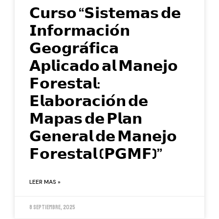
𝗖𝘂𝗿𝘀𝗼 “𝗦𝗶𝘀𝘁𝗲𝗺𝗮𝘀 𝗱𝗲
𝗜𝗻𝗳𝗼𝗿𝗺𝗮𝗰𝗶𝗼́𝗻
𝗚𝗲𝗼𝗴𝗿𝗮́𝗳𝗶𝗰𝗮
𝗔𝗽𝗹𝗶𝗰𝗮𝗱𝗼 𝗮𝗹 𝗠𝗮𝗻𝗲𝗷𝗼
𝗙𝗼𝗿𝗲𝘀𝘁𝗮𝗹:
𝗘𝗹𝗮𝗯𝗼𝗿𝗮𝗰𝗶𝗼́𝗻 𝗱𝗲
𝗠𝗮𝗽𝗮𝘀 𝗱𝗲 𝗣𝗹𝗮𝗻
𝗚𝗲𝗻𝗲𝗿𝗮𝗹 𝗱𝗲 𝗠𝗮𝗻𝗲𝗷𝗼
𝗙𝗼𝗿𝗲𝘀𝘁𝗮𝗹 (𝗣𝗚𝗠𝗙)”
LEER MAS »
8 septiembre, 2025