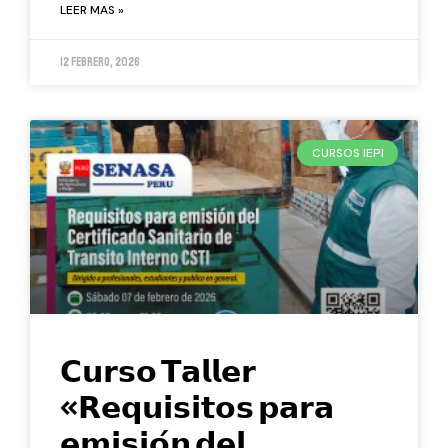
LEER MAS »
12 febrero, 2026
CURSOS IEPI
𝗖𝘂𝗿𝘀𝗼 𝗧𝗮𝗹𝗹𝗲𝗿
«𝗥𝗲𝗾𝘂𝗶𝘀𝗶𝘁𝗼𝘀 𝗽𝗮𝗿𝗮
𝗲𝗺𝗶𝘀𝗶𝗼́𝗻 𝗱𝗲𝗹