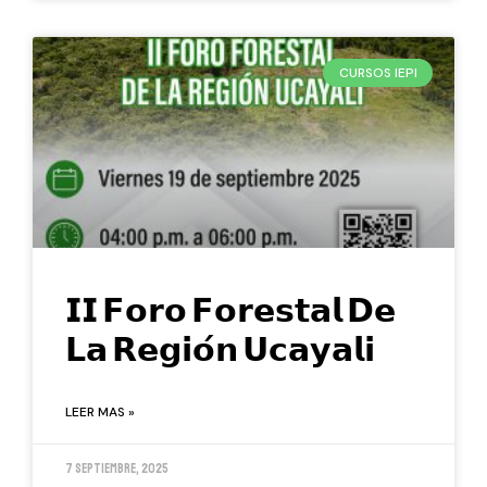
CURSOS IEPI
𝗜𝗜 𝗙𝗼𝗿𝗼 𝗙𝗼𝗿𝗲𝘀𝘁𝗮𝗹 𝗗𝗲
𝗟𝗮 𝗥𝗲𝗴𝗶𝗼́𝗻 𝗨𝗰𝗮𝘆𝗮𝗹𝗶
LEER MAS »
7 septiembre, 2025