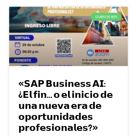
CURSOS IEPI
«𝗦𝗔𝗣 𝗕𝘂𝘀𝗶𝗻𝗲𝘀𝘀 𝗔𝗜:
¿𝗘𝗹 𝗳𝗶𝗻… 𝗼 𝗲𝗹 𝗶𝗻𝗶𝗰𝗶𝗼 𝗱𝗲
𝘂𝗻𝗮 𝗻𝘂𝗲𝘃𝗮 𝗲𝗿𝗮 𝗱𝗲
𝗼𝗽𝗼𝗿𝘁𝘂𝗻𝗶𝗱𝗮𝗱𝗲𝘀
𝗽𝗿𝗼𝗳𝗲𝘀𝗶𝗼𝗻𝗮𝗹𝗲𝘀?»