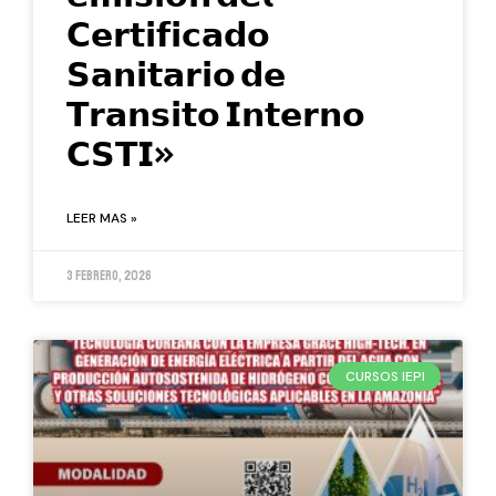
𝗖𝗲𝗿𝘁𝗶𝗳𝗶𝗰𝗮𝗱𝗼
𝗦𝗮𝗻𝗶𝘁𝗮𝗿𝗶𝗼 𝗱𝗲
𝗧𝗿𝗮𝗻𝘀𝗶𝘁𝗼 𝗜𝗻𝘁𝗲𝗿𝗻𝗼
𝗖𝗦𝗧𝗜»
LEER MAS »
3 febrero, 2026
CURSOS IEPI