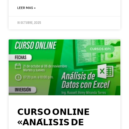
LEER MAS »
16 octubre, 2025
CURSOS IEPI
𝗖𝗨𝗥𝗦𝗢 𝗢𝗡𝗟𝗜𝗡𝗘
«𝗔𝗡𝗔́𝗟𝗜𝗦𝗜𝗦 𝗗𝗘