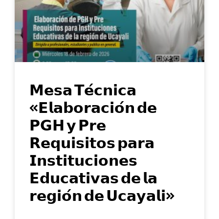
𝗠𝗲𝘀𝗮 𝗧𝗲́𝗰𝗻𝗶𝗰𝗮
«𝗘𝗹𝗮𝗯𝗼𝗿𝗮𝗰𝗶𝗼́𝗻 𝗱𝗲
𝗣𝗚𝗛 𝘆 𝗣𝗿𝗲
𝗥𝗲𝗾𝘂𝗶𝘀𝗶𝘁𝗼𝘀 𝗽𝗮𝗿𝗮
𝗜𝗻𝘀𝘁𝗶𝘁𝘂𝗰𝗶𝗼𝗻𝗲𝘀
𝗘𝗱𝘂𝗰𝗮𝘁𝗶𝘃𝗮𝘀 𝗱𝗲 𝗹𝗮
𝗿𝗲𝗴𝗶𝗼́𝗻 𝗱𝗲 𝗨𝗰𝗮𝘆𝗮𝗹𝗶»