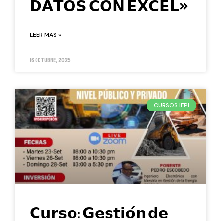
𝗗𝗔𝗧𝗢𝗦 𝗖𝗢𝗡 𝗘𝗫𝗖𝗘𝗟»
LEER MAS »
16 octubre, 2025
CURSOS IEPI
𝗖𝘂𝗿𝘀𝗼: 𝗚𝗲𝘀𝘁𝗶𝗼́𝗻 𝗱𝗲