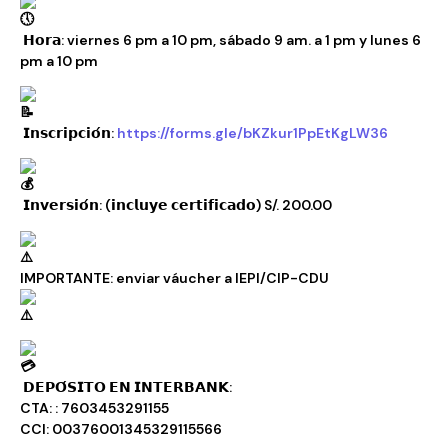
𝗛𝗼𝗿𝗮: viernes 6 pm a 10 pm, sábado 9 am. a 1 pm y lunes 6
pm a 10 pm
𝗜𝗻𝘀𝗰𝗿𝗶𝗽𝗰𝗶𝗼́𝗻:
https://forms.gle/bKZkur1PpEtKgLW36
𝗜𝗻𝘃𝗲𝗿𝘀𝗶𝗼́𝗻: (𝗶𝗻𝗰𝗹𝘂𝘆𝗲 𝗰𝗲𝗿𝘁𝗶𝗳𝗶𝗰𝗮𝗱𝗼) S/. 200.00
IMPORTANTE: enviar váucher a IEPI/CIP-CDU
𝗗𝗘𝗣𝗢́𝗦𝗜𝗧𝗢 𝗘𝗡 𝗜𝗡𝗧𝗘𝗥𝗕𝗔𝗡𝗞:
CTA: : 7603453291155
CCI: 00376001345329115566