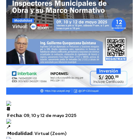
𝗙𝗲𝗰𝗵𝗮: 09, 10 y 12 de mayo 2025
𝗠𝗼𝗱𝗮𝗹𝗶𝗱𝗮𝗱: Virtual (Zoom)