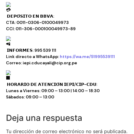
𝗗𝗘𝗣𝗢́𝗦𝗜𝗧𝗢 𝗘𝗡 𝗕𝗕𝗩𝗔:
CTA: 0011-0306-0100049973
CCI: 011-306-000100049973-89
𝗜𝗡𝗙𝗢𝗥𝗠𝗘𝗦: 995 539 111
Link directo a WhatsApp:
https://wa.me/51995539111
Correo: iepi.cducayali@cip.org.pe
𝗛𝗢𝗥𝗔𝗥𝗜𝗢 𝗗𝗘 𝗔𝗧𝗘𝗡𝗖𝗜𝗢́𝗡 𝗜𝗘𝗣𝗜/𝗖𝗜𝗣-𝗖𝗗𝗨:
Lunes a Viernes: 09:00 – 13:00 | 14:00 – 18:30
Sábados: 09:00 – 13:00
Deja una respuesta
Tu dirección de correo electrónico no será publicada.