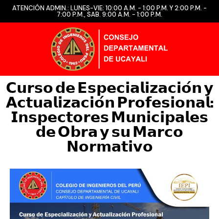
ATENCIÓN ADMIN.: LUNES-VIE: 10:00 A.M. - 1:00 P.M. Y 2:00 P.M. -
7:00 P.M., SAB. 9:00 A.M. - 1:00 P.M.
𝗖𝘂𝗿𝘀𝗼 𝗱𝗲 𝗘𝘀𝗽𝗲𝗰𝗶𝗮𝗹𝗶𝘇𝗮𝗰𝗶𝗼́𝗻 𝘆
𝗔𝗰𝘁𝘂𝗮𝗹𝗶𝘇𝗮𝗰𝗶𝗼́𝗻 𝗣𝗿𝗼𝗳𝗲𝘀𝗶𝗼𝗻𝗮𝗹:
𝗜𝗻𝘀𝗽𝗲𝗰𝘁𝗼𝗿𝗲𝘀 𝗠𝘂𝗻𝗶𝗰𝗶𝗽𝗮𝗹𝗲𝘀
𝗱𝗲 𝗢𝗯𝗿𝗮 𝘆 𝘀𝘂 𝗠𝗮𝗿𝗰𝗼
𝗡𝗼𝗿𝗺𝗮𝘁𝗶𝘃𝗼