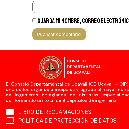
Guarda mi nombre, correo electrónico
El Consejo Departamental de Ucayali (CD Ucayali – CIP)
uno de los órganos principales y agrupa al mayor núm
de ingenieros colegiados de distintas especialida
conformando un total de 9 capítulos de ingeniería.
LIBRO DE RECLAMACIONES
POLÍTICA DE PROTECCIÓN DE DATOS