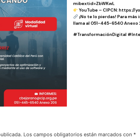
mibextid=ZbWKwL
YouTube – CIPCN: https:/
¡No te lo pierdas! Para más 
llama al 051-445-6540 Anexo 
#TransformaciónDigital #Inte
publicada.
Los campos obligatorios están marcados con
*