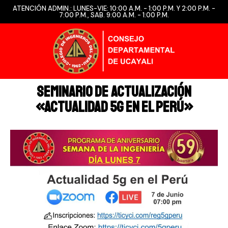
ATENCIÓN ADMIN.: LUNES-VIE: 10:00 A.M. - 1:00 P.M. Y 2:00 P.M. -
7:00 P.M., SAB. 9:00 A.M. - 1:00 P.M.
SEMINARIO DE ACTUALIZACIÓN
«ACTUALIDAD 5G EN EL PERÚ»