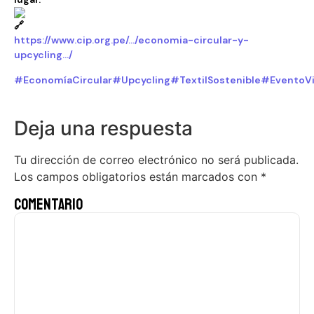
https://www.cip.org.pe/…/economia-circular-y-
upcycling…/
#EconomíaCircular
#Upcycling
#TextilSostenible
#EventoVi
Deja una respuesta
Tu dirección de correo electrónico no será publicada.
Los campos obligatorios están marcados con
*
Comentario