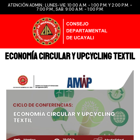
ATENCIÓN ADMIN.: LUNES-VIE: 10:00 A.M. - 1:00 P.M. Y 2:00 P.M. -
7:00 P.M., SAB. 9:00 A.M. - 1:00 P.M.
Economía Circular y Upcycling Textil