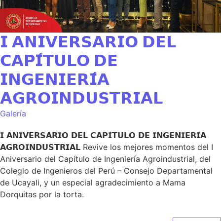
𝗜 𝗔𝗡𝗜𝗩𝗘𝗥𝗦𝗔𝗥𝗜𝗢 𝗗𝗘𝗟
𝗖𝗔𝗣𝗜́𝗧𝗨𝗟𝗢 𝗗𝗘
𝗜𝗡𝗚𝗘𝗡𝗜𝗘𝗥𝗜́𝗔
𝗔𝗚𝗥𝗢𝗜𝗡𝗗𝗨𝗦𝗧𝗥𝗜𝗔𝗟
Galería
𝗜 𝗔𝗡𝗜𝗩𝗘𝗥𝗦𝗔𝗥𝗜𝗢 𝗗𝗘𝗟 𝗖𝗔𝗣𝗜́𝗧𝗨𝗟𝗢 𝗗𝗘 𝗜𝗡𝗚𝗘𝗡𝗜𝗘𝗥𝗜́𝗔
𝗔𝗚𝗥𝗢𝗜𝗡𝗗𝗨𝗦𝗧𝗥𝗜𝗔𝗟 Revive los mejores momentos del I
Aniversario del Capítulo de Ingeniería Agroindustrial, del
Colegio de Ingenieros del Perú – Consejo Departamental
de Ucayali, y un especial agradecimiento a Mama
Dorquitas por la torta.