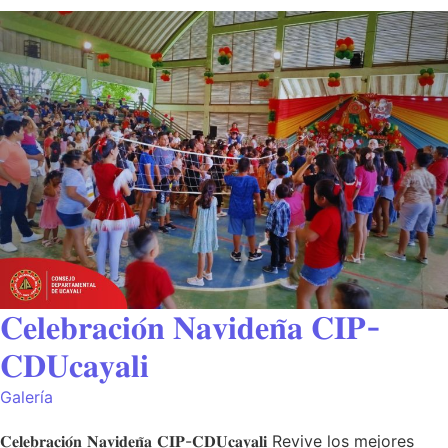
𝐂𝐞𝐥𝐞𝐛𝐫𝐚𝐜𝐢𝐨́𝐧 𝐍𝐚𝐯𝐢𝐝𝐞𝐧̃𝐚 𝐂𝐈𝐏-
𝐂𝐃𝐔𝐜𝐚𝐲𝐚𝐥𝐢
Galería
𝐂𝐞𝐥𝐞𝐛𝐫𝐚𝐜𝐢𝐨́𝐧 𝐍𝐚𝐯𝐢𝐝𝐞𝐧̃𝐚 𝐂𝐈𝐏-𝐂𝐃𝐔𝐜𝐚𝐲𝐚𝐥𝐢 Revive los mejores