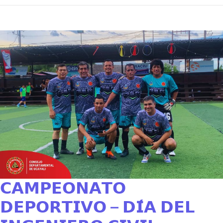
𝗖𝗔𝗠𝗣𝗘𝗢𝗡𝗔𝗧𝗢
𝗗𝗘𝗣𝗢𝗥𝗧𝗜𝗩𝗢 – 𝗗𝗜́𝗔 𝗗𝗘𝗟