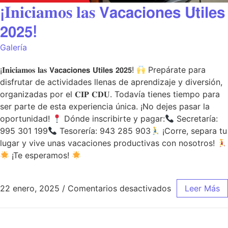
¡𝐈𝐧𝐢𝐜𝐢𝐚𝐦𝐨𝐬 𝐥𝐚𝐬 𝗩𝗮𝗰𝗮𝗰𝗶𝗼𝗻𝗲𝘀 𝗨́𝘁𝗶𝗹𝗲𝘀
𝟮𝟬𝟮𝟱!
Galería
¡𝐈𝐧𝐢𝐜𝐢𝐚𝐦𝐨𝐬 𝐥𝐚𝐬 𝗩𝗮𝗰𝗮𝗰𝗶𝗼𝗻𝗲𝘀 𝗨́𝘁𝗶𝗹𝗲𝘀 𝟮𝟬𝟮𝟱!
Prepárate para
disfrutar de actividades llenas de aprendizaje y diversión,
organizadas por el 𝐂𝐈𝐏 𝐂𝐃𝐔. Todavía tienes tiempo para
ser parte de esta experiencia única. ¡No dejes pasar la
oportunidad!
Dónde inscribirte y pagar:
Secretaría:
995 301 199
Tesorería: 943 285 903
¡Corre, separa tu
lugar y vive unas vacaciones productivas con nosotros!
¡Te esperamos!
22 enero, 2025
/
Comentarios desactivados
Leer Más