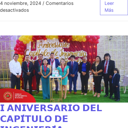
4 noviembre, 2024
/
Comentarios
Leer
desactivados
Más
𝗜 𝗔𝗡𝗜𝗩𝗘𝗥𝗦𝗔𝗥𝗜𝗢 𝗗𝗘𝗟
𝗖𝗔𝗣𝗜́𝗧𝗨𝗟𝗢 𝗗𝗘