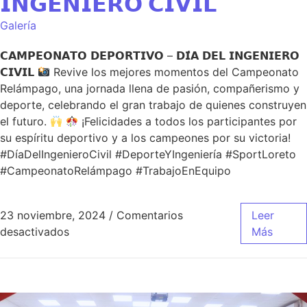
𝗜𝗡𝗚𝗘𝗡𝗜𝗘𝗥𝗢 𝗖𝗜𝗩𝗜𝗟
Galería
𝗖𝗔𝗠𝗣𝗘𝗢𝗡𝗔𝗧𝗢 𝗗𝗘𝗣𝗢𝗥𝗧𝗜𝗩𝗢 – 𝗗𝗜́𝗔 𝗗𝗘𝗟 𝗜𝗡𝗚𝗘𝗡𝗜𝗘𝗥𝗢
𝗖𝗜𝗩𝗜𝗟
Revive los mejores momentos del Campeonato
Relámpago, una jornada llena de pasión, compañerismo y
deporte, celebrando el gran trabajo de quienes construyen
el futuro.
¡Felicidades a todos los participantes por
su espíritu deportivo y a los campeones por su victoria!
#DíaDelIngenieroCivil #DeporteYIngeniería #SportLoreto
#CampeonatoRelámpago #TrabajoEnEquipo
23 noviembre, 2024
/
Comentarios
Leer
desactivados
Más