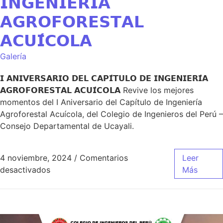
𝗜𝗡𝗚𝗘𝗡𝗜𝗘𝗥𝗜́𝗔
𝗔𝗚𝗥𝗢𝗙𝗢𝗥𝗘𝗦𝗧𝗔𝗟
𝗔𝗖𝗨𝗜́𝗖𝗢𝗟𝗔
Galería
𝗜 𝗔𝗡𝗜𝗩𝗘𝗥𝗦𝗔𝗥𝗜𝗢 𝗗𝗘𝗟 𝗖𝗔𝗣𝗜́𝗧𝗨𝗟𝗢 𝗗𝗘 𝗜𝗡𝗚𝗘𝗡𝗜𝗘𝗥𝗜́𝗔
𝗔𝗚𝗥𝗢𝗙𝗢𝗥𝗘𝗦𝗧𝗔𝗟 𝗔𝗖𝗨𝗜́𝗖𝗢𝗟𝗔 Revive los mejores
momentos del I Aniversario del Capítulo de Ingeniería
Agroforestal Acuícola, del Colegio de Ingenieros del Perú –
Consejo Departamental de Ucayali.
4 noviembre, 2024
/
Comentarios
Leer
desactivados
Más