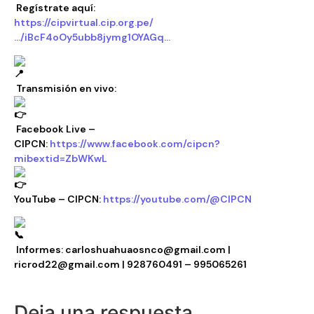
Regístrate aquí:
https://cipvirtual.cip.org.pe/
…/iBcF4oOy5ubb8jymg1OYAGq…
Transmisión en vivo:
Facebook Live –
CIPCN:
https://www.facebook.com/cipcn?
mibextid=ZbWKwL
YouTube – CIPCN:
https://youtube.com/@CIPCN
Informes: carloshuahuaosnco@gmail.com |
ricrod22@gmail.com | 928760491 – 995065261
Deja una respuesta