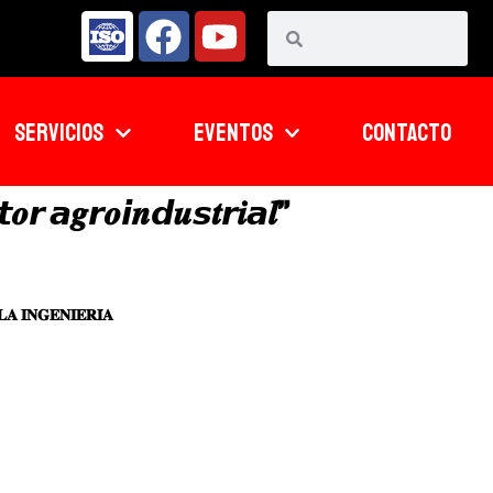
SERVICIOS
EVENTOS
CONTACTO
𝙩𝒐𝙧 𝙖𝒈𝙧𝒐𝙞𝒏𝙙𝒖𝙨𝒕𝙧𝒊𝙖𝒍”
𝐀 𝐈𝐍𝐆𝐄𝐍𝐈𝐄𝐑𝐈́𝐀