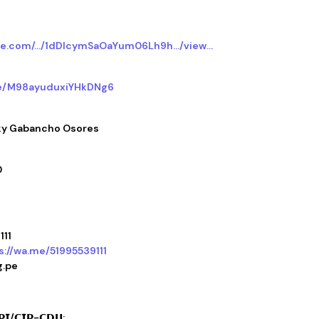
ogle.com/…/1dDlcymSaOaYum06Lh9h…/view…
gle/M98ayuduxiYHkDNg6
Gorky Gabancho Osores
0
111
s://wa.me/51995539111
g.pe
𝗣𝗜/𝗖𝗜𝗣-𝗖𝗗𝗨: