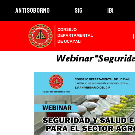
ANTISOBORNO
SIG
IBI
𝙒𝒆𝙗𝒊𝙣𝒂𝙧 “𝑺𝙚𝒈𝙪𝒓𝙞𝒅𝙖𝒅 