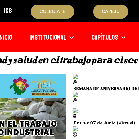
ISS
COLEGIATE
CAPEJU
INICIO
INSTITUCIONAL
CAPÍTULOS
𝒚 𝒔𝙖𝒍𝙪𝒅 𝒆𝙣 𝙚𝒍 𝒕𝙧𝒂𝙗𝒂𝙟𝒐 𝒑𝙖𝒓𝙖 𝙚𝒍 𝒔𝙚𝒄
𝐒𝐄𝐌𝐀𝐍𝐀 𝐃𝐄 𝐀𝐍𝐈𝐕𝐄𝐑𝐒𝐀𝐑𝐈𝐎 𝐃𝐄 𝐋
𝗙𝗲𝗰𝗵𝗮: 07 de Junio (Virtual)