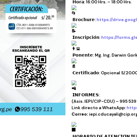
𝗛𝗼𝗿𝗮: 16:00 Hrs. – 18:00 Hrs.
𝗕𝗿𝗼𝗰𝗵𝘂𝗿𝗲:
https://drive.go
𝗜𝗻𝘀𝗰𝗿𝗶𝗽𝗰𝗶𝗼́𝗻:
https://forms.
𝗣𝗼𝗻𝗲𝗻𝘁𝗲: Mg. Ing. Darwin 
𝗖𝗲𝗿𝘁𝗶𝗳𝗶𝗰𝗮𝗱𝗼: Opcional S/.20.0
𝗜𝗡𝗙𝗢𝗥𝗠𝗘𝗦:
(Asis. IEPI/CIP-CDU) – 995 539 
Link directo a WhatsApp:
http
Correo:
iepi.cducayali@cip.or
𝗛𝗢𝗥𝗔𝗥𝗜𝗢 𝗗𝗘 𝗔𝗧𝗘𝗡𝗖𝗜𝗢́𝗡 𝗜𝗘