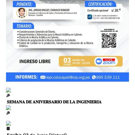
𝐒𝐄𝐌𝐀𝐍𝐀 𝐃𝐄 𝐀𝐍𝐈𝐕𝐄𝐑𝐒𝐀𝐑𝐈𝐎 𝐃𝐄 𝐋𝐀 𝐈𝐍𝐆𝐄𝐍𝐈𝐄𝐑𝐈́𝐀
𝗙𝗲𝗰𝗵𝗮: 03 de Junio (Virtual)