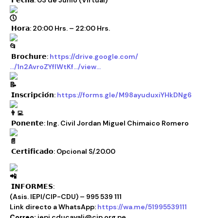
𝗛𝗼𝗿𝗮: 20:00 Hrs. – 22:00 Hrs.
𝗕𝗿𝗼𝗰𝗵𝘂𝗿𝗲:
https://drive.google.com/
…/1n2AvroZYfIWtKf…/view…
𝗜𝗻𝘀𝗰𝗿𝗶𝗽𝗰𝗶𝗼́𝗻:
https://forms.gle/M98ayuduxiYHkDNg6
𝗣𝗼𝗻𝗲𝗻𝘁𝗲: Ing. Civil Jordan Miguel Chimaico Romero
𝗖𝗲𝗿𝘁𝗶𝗳𝗶𝗰𝗮𝗱𝗼: Opcional S/.20.00
𝗜𝗡𝗙𝗢𝗥𝗠𝗘𝗦:
(Asis. IEPI/CIP-CDU) – 995 539 111
Link directo a WhatsApp:
https://wa.me/51995539111
Correo:
iepi.cducayali@cip.org.pe