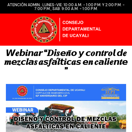
ATENCIÓN ADMIN.: LUNES-VIE: 10:00 A.M. - 1:00 P.M. Y 2:00 P.M. -
7:00 P.M., SAB. 9:00 A.M. - 1:00 P.M.
𝙒𝒆𝙗𝒊𝙣𝒂𝙧 “𝑫𝙞𝒔𝙚𝒏̃𝙤 𝙮 𝙘𝒐𝙣𝒕𝙧𝒐𝙡 𝙙𝒆
𝒎𝙚𝒛𝙘𝒍𝙖𝒔 𝒂𝙨𝒇𝙖́𝒍𝙩𝒊𝙘𝒂𝙨 𝙚𝒏 𝒄𝙖𝒍𝙞𝒆𝙣𝒕𝙚
”