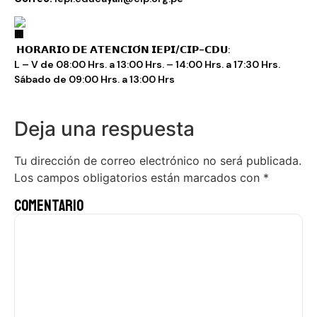
𝗛𝗢𝗥𝗔𝗥𝗜𝗢 𝗗𝗘 𝗔𝗧𝗘𝗡𝗖𝗜𝗢́𝗡 𝗜𝗘𝗣𝗜/𝗖𝗜𝗣-𝗖𝗗𝗨:
L – V de 08:00 Hrs. a 13:00 Hrs. – 14:00 Hrs. a 17:30 Hrs.
Sábado de 09:00 Hrs. a 13:00 Hrs
Deja una respuesta
Tu dirección de correo electrónico no será publicada.
Los campos obligatorios están marcados con
*
Comentario