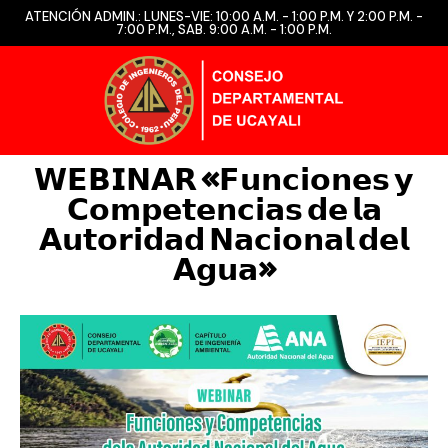
ATENCIÓN ADMIN.: LUNES-VIE: 10:00 A.M. - 1:00 P.M. Y 2:00 P.M. -
7:00 P.M., SAB. 9:00 A.M. - 1:00 P.M.
𝗪𝗘𝗕𝗜𝗡𝗔𝗥 «𝗙𝘂𝗻𝗰𝗶𝗼𝗻𝗲𝘀 𝘆
𝗖𝗼𝗺𝗽𝗲𝘁𝗲𝗻𝗰𝗶𝗮𝘀 𝗱𝗲 𝗹𝗮
𝗔𝘂𝘁𝗼𝗿𝗶𝗱𝗮𝗱 𝗡𝗮𝗰𝗶𝗼𝗻𝗮𝗹 𝗱𝗲𝗹
𝗔𝗴𝘂𝗮»