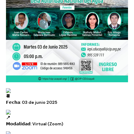
𝗙𝗲𝗰𝗵𝗮: 03 de junio 2025
𝗠𝗼𝗱𝗮𝗹𝗶𝗱𝗮𝗱: Virtual (Zoom)