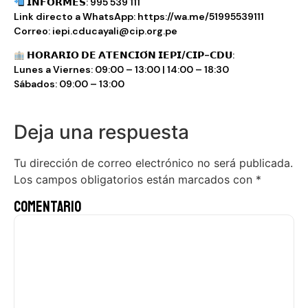
𝗜𝗡𝗙𝗢𝗥𝗠𝗘𝗦: 995 539 111
Link directo a WhatsApp: https://wa.me/51995539111
Correo: iepi.cducayali@cip.org.pe
𝗛𝗢𝗥𝗔𝗥𝗜𝗢 𝗗𝗘 𝗔𝗧𝗘𝗡𝗖𝗜𝗢́𝗡 𝗜𝗘𝗣𝗜/𝗖𝗜𝗣-𝗖𝗗𝗨:
Lunes a Viernes: 09:00 – 13:00 | 14:00 – 18:30
Sábados: 09:00 – 13:00
Deja una respuesta
Tu dirección de correo electrónico no será publicada.
Los campos obligatorios están marcados con
*
Comentario