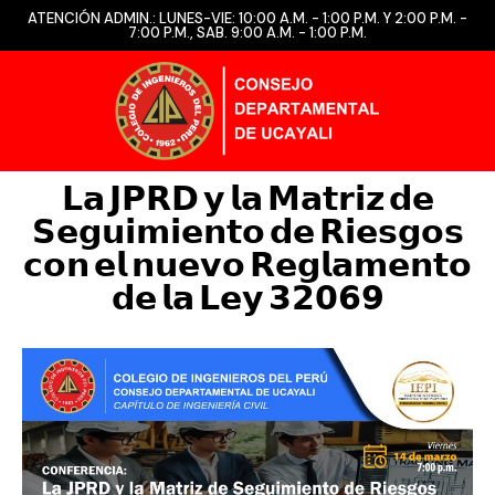
ATENCIÓN ADMIN.: LUNES-VIE: 10:00 A.M. - 1:00 P.M. Y 2:00 P.M. -
7:00 P.M., SAB. 9:00 A.M. - 1:00 P.M.
𝗟𝗮 𝗝𝗣𝗥𝗗 𝘆 𝗹𝗮 𝗠𝗮𝘁𝗿𝗶𝘇 𝗱𝗲
𝗦𝗲𝗴𝘂𝗶𝗺𝗶𝗲𝗻𝘁𝗼 𝗱𝗲 𝗥𝗶𝗲𝘀𝗴𝗼𝘀
𝗰𝗼𝗻 𝗲𝗹 𝗻𝘂𝗲𝘃𝗼 𝗥𝗲𝗴𝗹𝗮𝗺𝗲𝗻𝘁𝗼
𝗱𝗲 𝗹𝗮 𝗟𝗲𝘆 𝟯𝟮𝟬𝟲𝟵