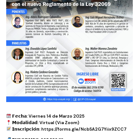
𝗙𝗲𝗰𝗵𝗮: Viernes 14 de Marzo 2025
𝗠𝗼𝗱𝗮𝗹𝗶𝗱𝗮𝗱: Virtual (Via Zoom)
𝗜𝗻𝘀𝗰𝗿𝗶𝗽𝗰𝗶𝗼́𝗻: https://forms.gle/NcbSA2G7Yiix9ZCC7