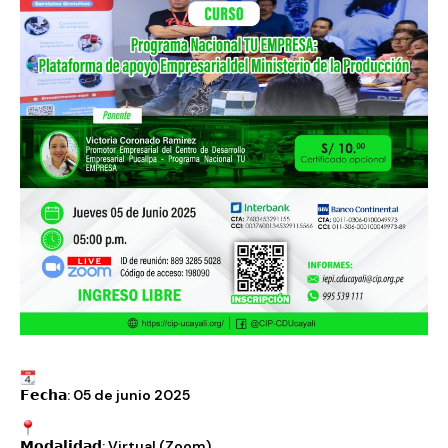
𝗙𝗲𝗰𝗵𝗮: 05 de junio 2025
𝗠𝗼𝗱𝗮𝗹𝗶𝗱𝗮𝗱: Virtual (Zoom)