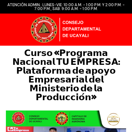
ATENCIÓN ADMIN.: LUNES-VIE: 10:00 A.M. - 1:00 P.M. Y 2:00 P.M. -
7:00 P.M., SAB. 9:00 A.M. - 1:00 P.M.
𝗖𝘂𝗿𝘀𝗼 «𝗣𝗿𝗼𝗴𝗿𝗮𝗺𝗮
𝗡𝗮𝗰𝗶𝗼𝗻𝗮𝗹 𝗧𝗨 𝗘𝗠𝗣𝗥𝗘𝗦𝗔:
𝗣𝗹𝗮𝘁𝗮𝗳𝗼𝗿𝗺𝗮 𝗱𝗲 𝗮𝗽𝗼𝘆𝗼
𝗘𝗺𝗽𝗿𝗲𝘀𝗮𝗿𝗶𝗮𝗹 𝗱𝗲𝗹
𝗠𝗶𝗻𝗶𝘀𝘁𝗲𝗿𝗶𝗼 𝗱𝗲 𝗹𝗮
𝗣𝗿𝗼𝗱𝘂𝗰𝗰𝗶𝗼́𝗻»