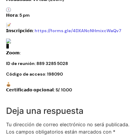
𝗛𝗼𝗿𝗮: 5 pm
𝗜𝗻𝘀𝗰𝗿𝗶𝗽𝗰𝗶𝗼́𝗻:
https://forms.gle/4DXANcNHmixcWaQv7
𝗭𝗼𝗼𝗺:
ID de reunión: 889 3285 5028
Código de acceso:
198090
𝗖𝗲𝗿𝘁𝗶𝗳𝗶𝗰𝗮𝗱𝗼 𝗼𝗽𝗰𝗶𝗼𝗻𝗮𝗹: S/. 10.00
Deja una respuesta
Tu dirección de correo electrónico no será publicada.
Los campos obligatorios están marcados con
*