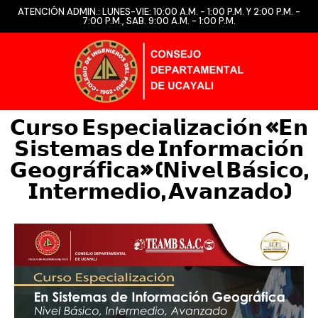
ATENCIÓN ADMIN.: LUNES-VIE: 10:00 A.M. - 1:00 P.M. Y 2:00 P.M. -
7:00 P.M., SAB. 9:00 A.M. - 1:00 P.M.
𝗖𝘂𝗿𝘀𝗼 𝗘𝘀𝗽𝗲𝗰𝗶𝗮𝗹𝗶𝘇𝗮𝗰𝗶𝗼́𝗻 «𝗘𝗻
𝗦𝗶𝘀𝘁𝗲𝗺𝗮𝘀 𝗱𝗲 𝗜𝗻𝗳𝗼𝗿𝗺𝗮𝗰𝗶𝗼́𝗻
𝗚𝗲𝗼𝗴𝗿𝗮́𝗳𝗶𝗰𝗮» (𝗡𝗶𝘃𝗲𝗹 𝗕𝗮́𝘀𝗶𝗰𝗼,
𝗜𝗻𝘁𝗲𝗿𝗺𝗲𝗱𝗶𝗼, 𝗔𝘃𝗮𝗻𝘇𝗮𝗱𝗼)