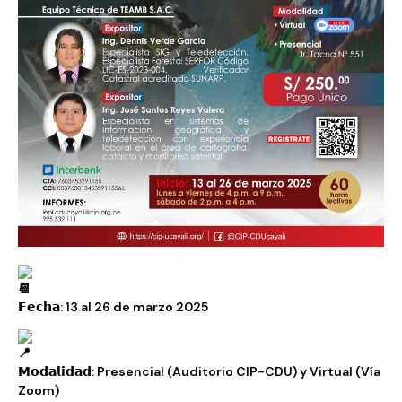
𝗙𝗲𝗰𝗵𝗮: 13 al 26 de marzo 2025
𝗠𝗼𝗱𝗮𝗹𝗶𝗱𝗮𝗱: Presencial (Auditorio CIP-CDU) y Virtual (Vía
Zoom)