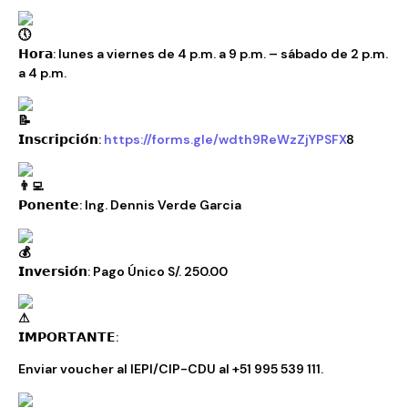
𝗛𝗼𝗿𝗮: lunes a viernes de 4 p.m. a 9 p.m. – sábado de 2 p.m.
a 4 p.m.
𝗜𝗻𝘀𝗰𝗿𝗶𝗽𝗰𝗶𝗼́𝗻:
https://forms.gle/wdth9ReWzZjYPSFX
8
𝗣𝗼𝗻𝗲𝗻𝘁𝗲: Ing. Dennis Verde Garcia
𝗜𝗻𝘃𝗲𝗿𝘀𝗶𝗼́𝗻: Pago Único S/. 250.00
𝗜𝗠𝗣𝗢𝗥𝗧𝗔𝗡𝗧𝗘:
Enviar voucher al IEPI/CIP-CDU al +51 995 539 111.