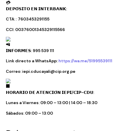
𝗗𝗘𝗣𝗢́𝗦𝗜𝗧𝗢 𝗘𝗡 𝗜𝗡𝗧𝗘𝗥𝗕𝗔𝗡𝗞:
CTA: : 7603453291155
CCI: 00376001345329115566
𝗜𝗡𝗙𝗢𝗥𝗠𝗘𝗦: 995 539 111
Link directo a WhatsApp:
https://wa.me/51995539111
Correo: iepi.cducayali@cip.org.pe
𝗛𝗢𝗥𝗔𝗥𝗜𝗢 𝗗𝗘 𝗔𝗧𝗘𝗡𝗖𝗜𝗢́𝗡 𝗜𝗘𝗣𝗜/𝗖𝗜𝗣-𝗖𝗗𝗨:
Lunes a Viernes: 09:00 – 13:00 | 14:00 – 18:30
Sábados: 09:00 – 13:00