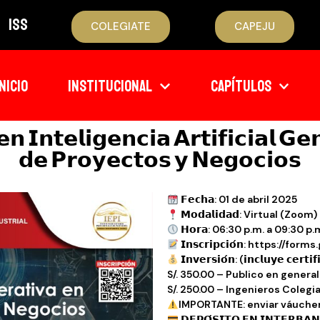
ISS
COLEGIATE
CAPEJU
INICIO
INSTITUCIONAL
CAPÍTULOS
𝗻 𝗜𝗻𝘁𝗲𝗹𝗶𝗴𝗲𝗻𝗰𝗶𝗮 𝗔𝗿𝘁𝗶𝗳𝗶𝗰𝗶𝗮𝗹 𝗚𝗲
𝗱𝗲 𝗣𝗿𝗼𝘆𝗲𝗰𝘁𝗼𝘀 𝘆 𝗡𝗲𝗴𝗼𝗰𝗶𝗼𝘀
𝗙𝗲𝗰𝗵𝗮: 01 de abril 2025
𝗠𝗼𝗱𝗮𝗹𝗶𝗱𝗮𝗱: Virtual (Zoom)
𝗛𝗼𝗿𝗮: 06:30 p.m. a 09:30 p.
𝗜𝗻𝘀𝗰𝗿𝗶𝗽𝗰𝗶𝗼́𝗻: https:/
𝗜𝗻𝘃𝗲𝗿𝘀𝗶𝗼́𝗻: (𝗶𝗻𝗰𝗹𝘂𝘆𝗲 𝗰𝗲𝗿𝘁𝗶𝗳
S/. 350.00 – Publico en general
S/. 250.00 – Ingenieros Colegi
IMPORTANTE: enviar váucher
𝗗𝗘𝗣𝗢́𝗦𝗜𝗧𝗢 𝗘𝗡 𝗜𝗡𝗧𝗘𝗥𝗕𝗔𝗡