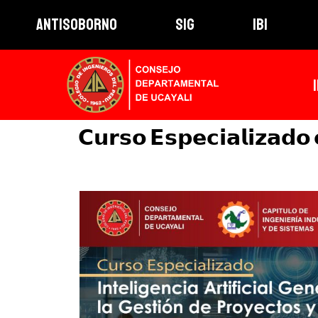
ANTISOBORNO
SIG
IBI
𝗖𝘂𝗿𝘀𝗼 𝗘𝘀𝗽𝗲𝗰𝗶𝗮𝗹𝗶𝘇𝗮𝗱𝗼 𝗲