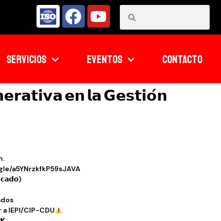
SERVICIOS
EVENTOS
CONTACTO
𝗲𝗿𝗮𝘁𝗶𝘃𝗮 𝗲𝗻 𝗹𝗮 𝗚𝗲𝘀𝘁𝗶𝗼́𝗻
m.
/forms.gle/a5YNrzkfkP59sJAVA
𝗶𝗰𝗮𝗱𝗼)
ados
 a IEPI/CIP-CDU
𝗞: