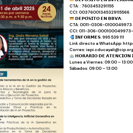
CTA: : 7603453291155
CCI: 00376001345329115566
𝗗𝗘𝗣𝗢́𝗦𝗜𝗧𝗢 𝗘𝗡 𝗕𝗕𝗩𝗔:
CTA: 0011-0306-0100049973
CCI: 011-306-000100049973
𝗜𝗡𝗙𝗢𝗥𝗠𝗘𝗦: 995 539 111
Link directo a WhatsApp: http
Correo: iepi.cducayali@cip.or
𝗛𝗢𝗥𝗔𝗥𝗜𝗢 𝗗𝗘 𝗔𝗧𝗘𝗡𝗖𝗜𝗢́𝗡 
Lunes a Viernes: 09:00 – 13:00 
Sábados: 09:00 – 13:00