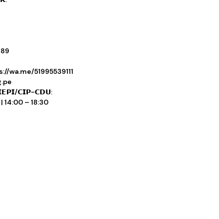
-89
s://wa.me/51995539111
g.pe
𝗘𝗣𝗜/𝗖𝗜𝗣-𝗖𝗗𝗨:
| 14:00 – 18:30