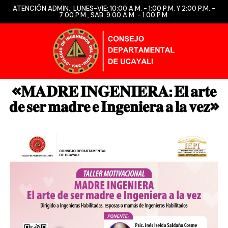
ATENCIÓN ADMIN.: LUNES-VIE: 10:00 A.M. - 1:00 P.M. Y 2:00 P.M. -
7:00 P.M., SAB. 9:00 A.M. - 1:00 P.M.
«𝐌𝐀𝐃𝐑𝐄 𝐈𝐍𝐆𝐄𝐍𝐈𝐄𝐑𝐀: 𝐄𝐥 𝐚𝐫𝐭𝐞
𝐝𝐞 𝐬𝐞𝐫 𝐦𝐚𝐝𝐫𝐞 𝐞 𝐈𝐧𝐠𝐞𝐧𝐢𝐞𝐫𝐚 𝐚 𝐥𝐚 𝐯𝐞𝐳»