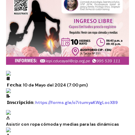
𝗙𝗲𝗰𝗵𝗮: 10 de Mayo del 2024 (7:00 pm)
𝗜𝗻𝘀𝗰𝗿𝗶𝗽𝗰𝗶𝗼́𝗻:
https://forms.gle/o7itumyaKWgLocX89
Asistir con ropa cómoda y medias para las dinámicas