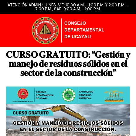
ATENCIÓN ADMIN.: LUNES-VIE: 10:00 A.M. - 1:00 P.M. Y 2:00 P.M. -
7:00 P.M., SAB. 9:00 A.M. - 1:00 P.M.
𝐂𝐔𝐑𝐒𝐎 𝐆𝐑𝐀𝐓𝐔𝐈𝐓𝐎: “𝐆𝐞𝐬𝐭𝐢𝐨́𝐧 𝐲
𝐦𝐚𝐧𝐞𝐣𝐨 𝐝𝐞 𝐫𝐞𝐬𝐢𝐝𝐮𝐨𝐬 𝐬𝐨́𝐥𝐢𝐝𝐨𝐬 𝐞𝐧 𝐞𝐥
𝐬𝐞𝐜𝐭𝐨𝐫 𝐝𝐞 𝐥𝐚 𝐜𝐨𝐧𝐬𝐭𝐫𝐮𝐜𝐜𝐢𝐨́𝐧”