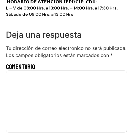
𝗛𝗢𝗥𝗔𝗥𝗜𝗢 𝗗𝗘 𝗔𝗧𝗘𝗡𝗖𝗜𝗢́𝗡 𝗜𝗘𝗣𝗜/𝗖𝗜𝗣-𝗖𝗗𝗨:
L – V de 08:00 Hrs. a 13:00 Hrs. – 14:00 Hrs. a 17:30 Hrs.
Sábado de 09:00 Hrs. a 13:00 Hrs
Deja una respuesta
Tu dirección de correo electrónico no será publicada.
Los campos obligatorios están marcados con
*
Comentario