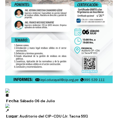
𝗙𝗲𝗰𝗵𝗮: Sábado 06 de Julio
𝗟𝘂𝗴𝗮𝗿: Auditorio del CIP-CDU (Jr. Tacna 551)