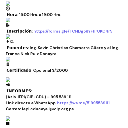
𝗛𝗼𝗿𝗮: 15:00 Hrs. a 19:00 Hrs.
𝗜𝗻𝘀𝗰𝗿𝗶𝗽𝗰𝗶𝗼́𝗻:
https://forms.gle/TCHDg5RYFhrUKC4r9
𝗣𝗼𝗻𝗲𝗻𝘁𝗲𝘀: Ing. Kevin Christian Chamorro Güere y el Ing.
Franco Nick Ruiz Donayre
𝗖𝗲𝗿𝘁𝗶𝗳𝗶𝗰𝗮𝗱𝗼: Opcional S/.20.00
𝗜𝗡𝗙𝗢𝗥𝗠𝗘𝗦:
(Asis. IEPI/CIP-CDU) – 995 539 111
Link directo a WhatsApp:
https://wa.me/51995539111
Correo:
iepi.cducayali@cip.org.pe