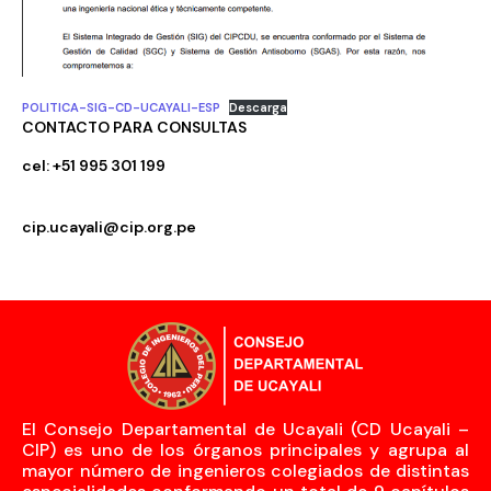
POLITICA-SIG-CD-UCAYALI-ESP
Descarga
CONTACTO PARA CONSULTAS
cel: +51 995 301 199
cip.ucayali@cip.org.pe
El Consejo Departamental de Ucayali (CD Ucayali –
CIP) es uno de los órganos principales y agrupa al
mayor número de ingenieros colegiados de distintas