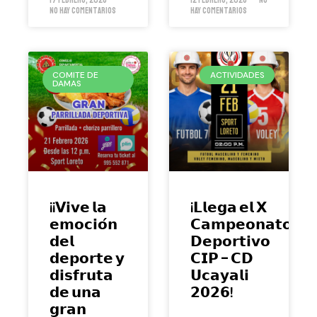
17 febrero, 2026
12 febrero, 2026
No
No hay comentarios
hay comentarios
COMITE DE
ACTIVIDADES
DAMAS
¡¡𝗩𝗶𝘃𝗲 𝗹𝗮
¡𝗟𝗹𝗲𝗴𝗮 𝗲𝗹 𝗫
𝗲𝗺𝗼𝗰𝗶𝗼́𝗻
𝗖𝗮𝗺𝗽𝗲𝗼𝗻𝗮𝘁𝗼
𝗱𝗲𝗹
𝗗𝗲𝗽𝗼𝗿𝘁𝗶𝘃𝗼
𝗱𝗲𝗽𝗼𝗿𝘁𝗲 𝘆
𝗖𝗜𝗣 – 𝗖𝗗
𝗱𝗶𝘀𝗳𝗿𝘂𝘁𝗮
𝗨𝗰𝗮𝘆𝗮𝗹𝗶
𝗱𝗲 𝘂𝗻𝗮
𝟮𝟬𝟮𝟲!
𝗴𝗿𝗮𝗻