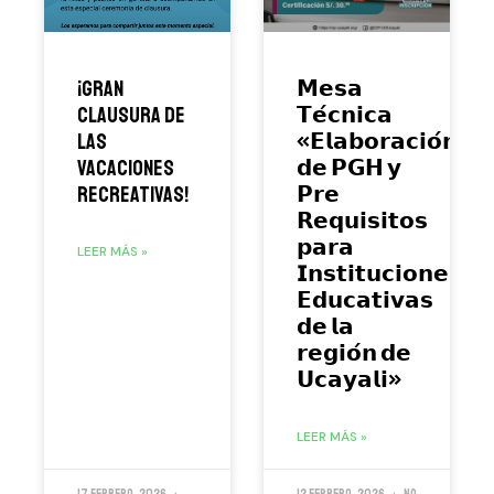
¡Gran
𝗠𝗲𝘀𝗮
Clausura de
𝗧𝗲́𝗰𝗻𝗶𝗰𝗮
las
«𝗘𝗹𝗮𝗯𝗼𝗿𝗮𝗰𝗶𝗼́𝗻
Vacaciones
𝗱𝗲 𝗣𝗚𝗛 𝘆
Recreativas!
𝗣𝗿𝗲
𝗥𝗲𝗾𝘂𝗶𝘀𝗶𝘁𝗼𝘀
𝗽𝗮𝗿𝗮
LEER MÁS »
𝗜𝗻𝘀𝘁𝗶𝘁𝘂𝗰𝗶𝗼𝗻𝗲𝘀
𝗘𝗱𝘂𝗰𝗮𝘁𝗶𝘃𝗮𝘀
𝗱𝗲 𝗹𝗮
𝗿𝗲𝗴𝗶𝗼́𝗻 𝗱𝗲
𝗨𝗰𝗮𝘆𝗮𝗹𝗶»
LEER MÁS »