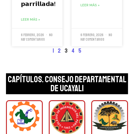
𝗽𝗮𝗿𝗿𝗶𝗹𝗹𝗮𝗱𝗮!
LEER MÁS »
LEER MÁS »
6 febrero, 2026
No
6 febrero, 2026
No
hay comentarios
hay comentarios
1
2
3
4
5
CAPÍTULOS. Consejo Departamental
de Ucayali