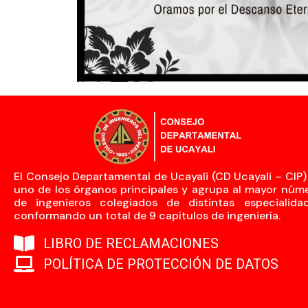
El Consejo Departamental de Ucayali (CD Ucayali – CIP)
uno de los órganos principales y agrupa al mayor núm
de ingenieros colegiados de distintas especialida
conformando un total de 9 capítulos de ingeniería.
LIBRO DE RECLAMACIONES
POLÍTICA DE PROTECCIÓN DE DATOS