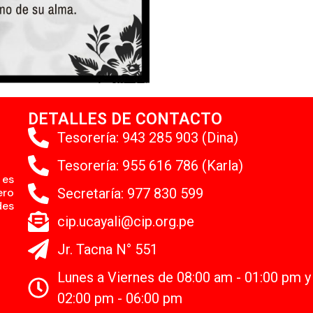
DETALLES DE CONTACTO
Tesorería: 943 285 903 (Dina)
Tesorería: 955 616 786 (Karla)
 es
ero
Secretaría: 977 830 599
des
cip.ucayali@cip.org.pe
Jr. Tacna N° 551
Lunes a Viernes de 08:00 am - 01:00 pm y
02:00 pm - 06:00 pm