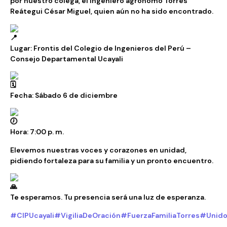
por nuestro colega, el ingeniero agrónomo Torres
Reátegui César Miguel, quien aún no ha sido encontrado.
Lugar: Frontis del Colegio de Ingenieros del Perú –
Consejo Departamental Ucayali
Fecha: Sábado 6 de diciembre
Hora: 7:00 p. m.
Elevemos nuestras voces y corazones en unidad,
pidiendo fortaleza para su familia y un pronto encuentro.
Te esperamos. Tu presencia será una luz de esperanza.
#CIPUcayali
#VigiliaDeOración
#FuerzaFamiliaTorres
#Unido