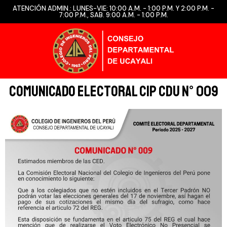
ATENCIÓN ADMIN.: LUNES-VIE: 10:00 A.M. - 1:00 P.M. Y 2:00 P.M. -
7:00 P.M., SAB. 9:00 A.M. - 1:00 P.M.
Comunicado Electoral CIP CDU N° 009