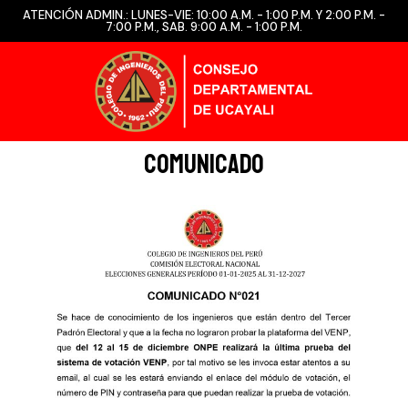
ATENCIÓN ADMIN.: LUNES-VIE: 10:00 A.M. - 1:00 P.M. Y 2:00 P.M. -
7:00 P.M., SAB. 9:00 A.M. - 1:00 P.M.
COMUNICADO