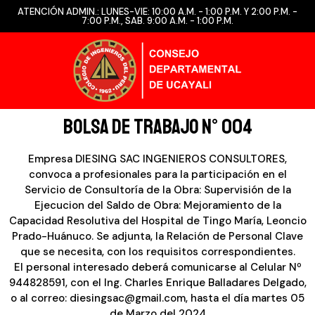
ATENCIÓN ADMIN.: LUNES-VIE: 10:00 A.M. - 1:00 P.M. Y 2:00 P.M. -
7:00 P.M., SAB. 9:00 A.M. - 1:00 P.M.
BOLSA DE TRABAJO N° 004
Empresa DIESING SAC INGENIEROS CONSULTORES,
convoca a profesionales para la participación en el
Servicio de Consultoría de la Obra: Supervisión de la
Ejecucion del Saldo de Obra: Mejoramiento de la
Capacidad Resolutiva del Hospital de Tingo María, Leoncio
Prado-Huánuco. Se adjunta, la Relación de Personal Clave
que se necesita, con los requisitos correspondientes.
El personal interesado deberá comunicarse al Celular Nº
944828591, con el Ing. Charles Enrique Balladares Delgado,
o al correo: diesingsac@gmail.com, hasta el día martes 05
de Marzo del 2024