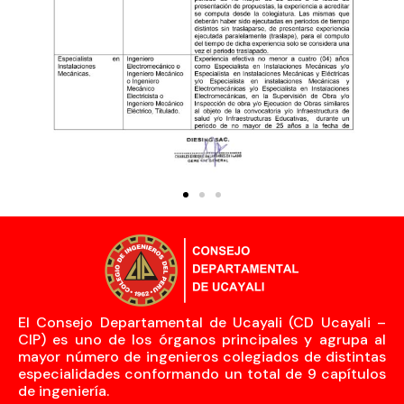
El Consejo Departamental de Ucayali (CD Ucayali –
CIP) es uno de los órganos principales y agrupa al
mayor número de ingenieros colegiados de distintas
especialidades conformando un total de 9 capítulos
de ingeniería.