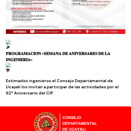
𝐏𝐑𝐎𝐆𝐑𝐀𝐌𝐀𝐂𝐈𝐎́𝐍 «𝐒𝐄𝐌𝐀𝐍𝐀 𝐃𝐄 𝐀𝐍𝐈𝐕𝐄𝐑𝐒𝐀𝐑𝐈𝐎 𝐃𝐄 𝐋𝐀
𝐈𝐍𝐆𝐄𝐍𝐈𝐄𝐑𝐈́𝐀»
Estimados ingenieros el Consejo Departamental de
Ucayali los invitan a participar de las actividades por el
62º Aniversario del CIP.