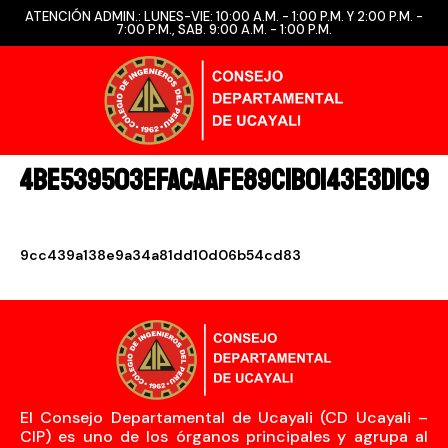
ATENCIÓN ADMIN.: LUNES-VIE: 10:00 A.M. - 1:00 P.M. Y 2:00 P.M. -
7:00 P.M., SAB. 9:00 A.M. - 1:00 P.M.
4be539503efacaafe89c1b0143e3d1c9
9cc439a138e9a34a81dd10d06b54cd83
El Consejo Departamental de Ucayali (CD Ucayali –
CIP) es uno de los órganos principales y agrupa al