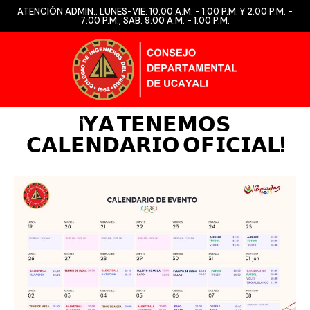
ATENCIÓN ADMIN.: LUNES-VIE: 10:00 A.M. - 1:00 P.M. Y 2:00 P.M. -
7:00 P.M., SAB. 9:00 A.M. - 1:00 P.M.
¡𝗬𝗔 𝗧𝗘𝗡𝗘𝗠𝗢𝗦
𝗖𝗔𝗟𝗘𝗡𝗗𝗔𝗥𝗜𝗢 𝗢𝗙𝗜𝗖𝗜𝗔𝗟!