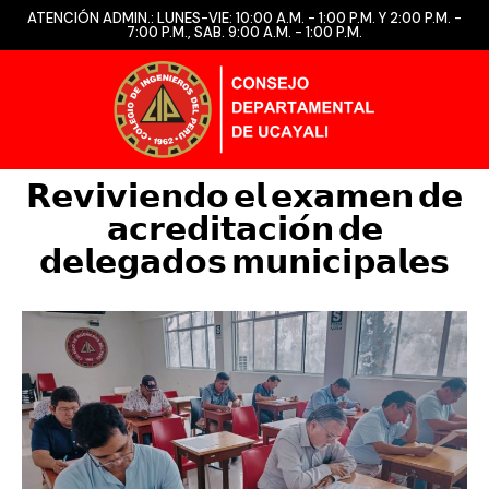
ATENCIÓN ADMIN.: LUNES-VIE: 10:00 A.M. - 1:00 P.M. Y 2:00 P.M. -
7:00 P.M., SAB. 9:00 A.M. - 1:00 P.M.
𝗥𝗲𝘃𝗶𝘃𝗶𝗲𝗻𝗱𝗼 𝗲𝗹 𝗲𝘅𝗮𝗺𝗲𝗻 𝗱𝗲
𝗮𝗰𝗿𝗲𝗱𝗶𝘁𝗮𝗰𝗶𝗼́𝗻 𝗱𝗲
𝗱𝗲𝗹𝗲𝗴𝗮𝗱𝗼𝘀 𝗺𝘂𝗻𝗶𝗰𝗶𝗽𝗮𝗹𝗲𝘀