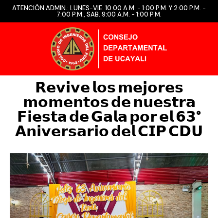
ATENCIÓN ADMIN.: LUNES-VIE: 10:00 A.M. - 1:00 P.M. Y 2:00 P.M. -
7:00 P.M., SAB. 9:00 A.M. - 1:00 P.M.
𝗥𝗲𝘃𝗶𝘃𝗲 𝗹𝗼𝘀 𝗺𝗲𝗷𝗼𝗿𝗲𝘀
𝗺𝗼𝗺𝗲𝗻𝘁𝗼𝘀 𝗱𝗲 𝗻𝘂𝗲𝘀𝘁𝗿𝗮
𝗙𝗶𝗲𝘀𝘁𝗮 𝗱𝗲 𝗚𝗮𝗹𝗮 𝗽𝗼𝗿 𝗲𝗹 𝟲𝟯°
𝗔𝗻𝗶𝘃𝗲𝗿𝘀𝗮𝗿𝗶𝗼 𝗱𝗲𝗹 𝗖𝗜𝗣 𝗖𝗗𝗨