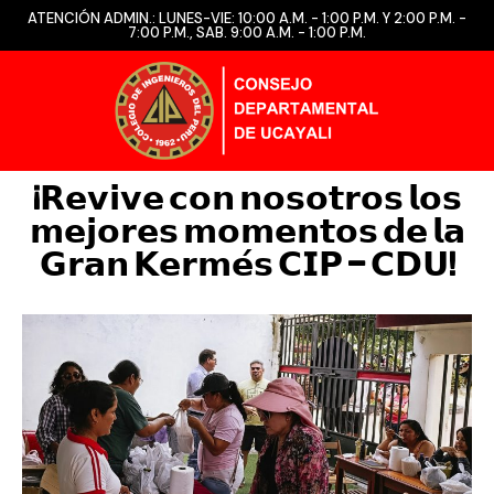
ATENCIÓN ADMIN.: LUNES-VIE: 10:00 A.M. - 1:00 P.M. Y 2:00 P.M. -
7:00 P.M., SAB. 9:00 A.M. - 1:00 P.M.
¡𝗥𝗲𝘃𝗶𝘃𝗲 𝗰𝗼𝗻 𝗻𝗼𝘀𝗼𝘁𝗿𝗼𝘀 𝗹𝗼𝘀
𝗺𝗲𝗷𝗼𝗿𝗲𝘀 𝗺𝗼𝗺𝗲𝗻𝘁𝗼𝘀 𝗱𝗲 𝗹𝗮
𝗚𝗿𝗮𝗻 𝗞𝗲𝗿𝗺𝗲́𝘀 𝗖𝗜𝗣 – 𝗖𝗗𝗨!