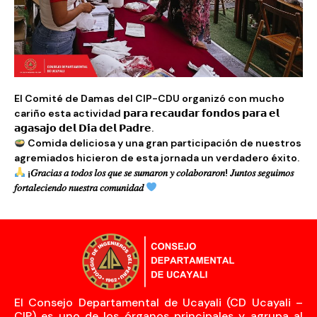
El Comité de Damas del CIP-CDU organizó con mucho
cariño esta actividad 𝗽𝗮𝗿𝗮 𝗿𝗲𝗰𝗮𝘂𝗱𝗮𝗿 𝗳𝗼𝗻𝗱𝗼𝘀 𝗽𝗮𝗿𝗮 𝗲𝗹
𝗮𝗴𝗮𝘀𝗮𝗷𝗼 𝗱𝗲𝗹 𝗗𝗶́𝗮 𝗱𝗲𝗹 𝗣𝗮𝗱𝗿𝗲.
Comida deliciosa y una gran participación de nuestros
agremiados hicieron de esta jornada un verdadero éxito.
¡𝐺𝑟𝑎𝑐𝑖𝑎𝑠 𝑎 𝑡𝑜𝑑𝑜𝑠 𝑙𝑜𝑠 𝑞𝑢𝑒 𝑠𝑒 𝑠𝑢𝑚𝑎𝑟𝑜𝑛 𝑦 𝑐𝑜𝑙𝑎𝑏𝑜𝑟𝑎𝑟𝑜𝑛! 𝐽𝑢𝑛𝑡𝑜𝑠 𝑠𝑒𝑔𝑢𝑖𝑚𝑜𝑠
𝑓𝑜𝑟𝑡𝑎𝑙𝑒𝑐𝑖𝑒𝑛𝑑𝑜 𝑛𝑢𝑒𝑠𝑡𝑟𝑎 𝑐𝑜𝑚𝑢𝑛𝑖𝑑𝑎𝑑
El Consejo Departamental de Ucayali (CD Ucayali –
CIP) es uno de los órganos principales y agrupa al