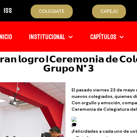
ISS
COLEGIATE
CAPEJU
INICIO
INSTITUCIONAL
CAPÍTULOS
𝗮𝗻 𝗹𝗼𝗴𝗿𝗼 | 𝗖𝗲𝗿𝗲𝗺𝗼𝗻𝗶𝗮 𝗱𝗲 𝗖𝗼
𝗚𝗿𝘂𝗽𝗼 𝗡° 𝟯
El pasado viernes 23 de mayo 
nuevos colegiados, quienes di
Con orgullo y emoción, compa
Ceremonia de Colegiatura del
¡Felicidades a cada uno de us