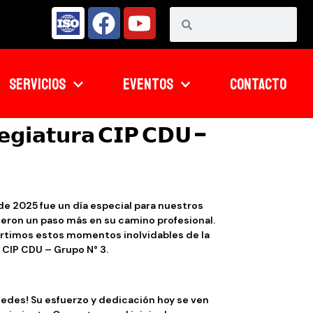
SERVICIOS
EVENTOS
CONTACTO
𝗲𝗴𝗶𝗮𝘁𝘂𝗿𝗮 𝗖𝗜𝗣 𝗖𝗗𝗨 –
de 2025 fue un día especial para nuestros
eron un paso más en su camino profesional.
rtimos estos momentos inolvidables de la
 CIP CDU – Grupo N° 3.
tedes! Su esfuerzo y dedicación hoy se ven