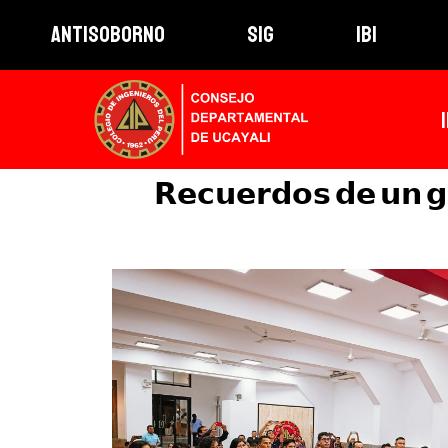
ANTISOBORNO
SIG
IBI
𝗥𝗲𝗰𝘂𝗲𝗿𝗱𝗼𝘀 𝗱𝗲 𝘂𝗻 𝗴