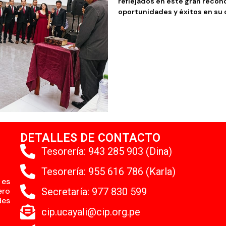
reflejados en este gran recono
oportunidades y éxitos en su 
DETALLES DE CONTACTO
Tesorería: 943 285 903 (Dina)
Tesorería: 955 616 786 (Karla)
 es
ero
Secretaría: 977 830 599
des
cip.ucayali@cip.org.pe