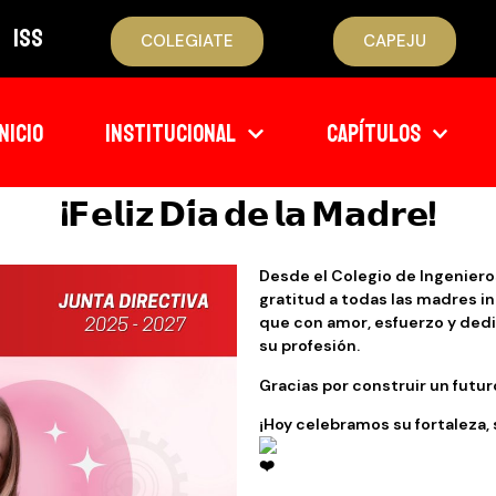
ISS
COLEGIATE
CAPEJU
INICIO
INSTITUCIONAL
CAPÍTULOS
¡𝗙𝗲𝗹𝗶𝘇 𝗗𝗶́𝗮 𝗱𝗲 𝗹𝗮 𝗠𝗮𝗱𝗿𝗲!
Desde el Colegio de
Ingeniero
gratitud a todas las madres i
que con amor, esfuerzo y ded
su profesión.
Gracias por construir un futu
¡Hoy celebramos su fortaleza,