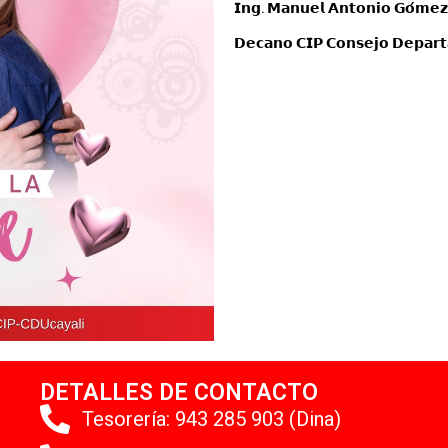
𝗜𝗻𝗴. 𝗠𝗮𝗻𝘂𝗲𝗹 𝗔𝗻𝘁𝗼𝗻𝗶𝗼 𝗚𝗼́𝗺𝗲𝘇
𝗗𝗲𝗰𝗮𝗻𝗼 𝗖𝗜𝗣 𝗖𝗼𝗻𝘀𝗲𝗷𝗼 𝗗𝗲𝗽𝗮𝗿𝘁
DETALLES DE CONTACTO
Tesorería: 943 285 903 (Dina)