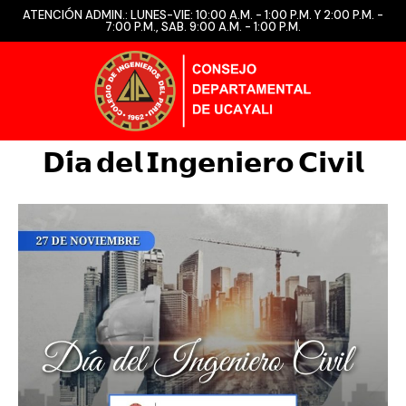
ATENCIÓN ADMIN.: LUNES-VIE: 10:00 A.M. - 1:00 P.M. Y 2:00 P.M. -
7:00 P.M., SAB. 9:00 A.M. - 1:00 P.M.
𝗗𝗶́𝗮 𝗱𝗲𝗹 𝗜𝗻𝗴𝗲𝗻𝗶𝗲𝗿𝗼 𝗖𝗶𝘃𝗶𝗹