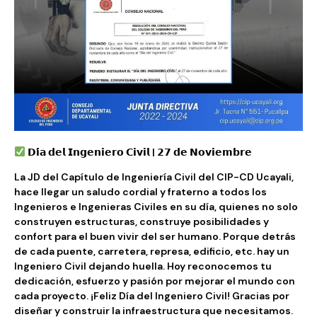
𝗗𝗶́𝗮 𝗱𝗲𝗹 𝗜𝗻𝗴𝗲𝗻𝗶𝗲𝗿𝗼 𝗖𝗶𝘃𝗶𝗹 | 𝟮𝟳 𝗱𝗲 𝗡𝗼𝘃𝗶𝗲𝗺𝗯𝗿𝗲
La JD del Capítulo de Ingeniería Civil del CIP-CD Ucayali,
hace llegar un saludo cordial y fraterno a todos los
Ingenieros e Ingenieras Civiles en su día, quienes no solo
construyen estructuras, construye posibilidades y
confort para el buen vivir del ser humano. Porque detrás
de cada puente, carretera, represa, edificio, etc. hay un
Ingeniero Civil dejando huella. Hoy reconocemos tu
dedicación, esfuerzo y pasión por mejorar el mundo con
cada proyecto. ¡Feliz Día del Ingeniero Civil! Gracias por
diseñar y construir la infraestructura que necesitamos.