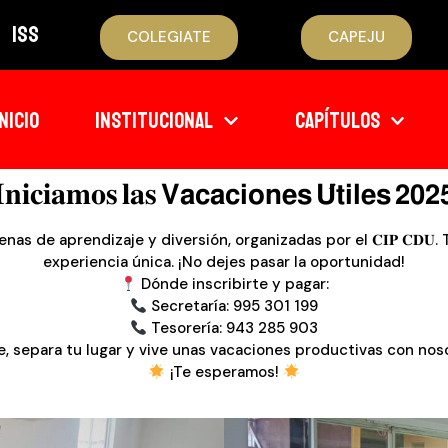
ISS
COLEGIATE
CAPEJU
INICIO
INSTITUCIONAL
CAPÍTULOS
𝐈𝐧𝐢𝐜𝐢𝐚𝐦𝐨𝐬 𝐥𝐚𝐬 𝗩𝗮𝗰𝗮𝗰𝗶𝗼𝗻𝗲𝘀 𝗨́𝘁𝗶𝗹𝗲𝘀 𝟮𝟬𝟮
nas de aprendizaje y diversión, organizadas por el 𝐂𝐈𝐏 𝐂𝐃𝐔
experiencia única. ¡No dejes pasar la oportunidad!
Dónde inscribirte y pagar:
Secretaría: 995 301 199
Tesorería: 943 285 903
e, separa tu lugar y vive unas vacaciones productivas con nos
¡Te esperamos!